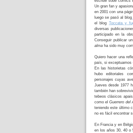
escribe sobe cómics 
Un gran fan y apasio
en 2001 con una pági
luego se pasó al blog
el blog
Toccata y fu
diversas publicacione
participado en la ob
Conseguir publicar u
alma
ha sido muy comp
Quiero hacer una refl
país, si exceptuamos 
En las historietas c
hubo editoriales c
personajes cuyas aven
Jueves desde 1977 h
también han sobrevivi
tebeos clásicos apai
como el
Guerrero del 
teniendo este último c
no es fácil encontrar 
En Francia y en Bélgi
en los años 30, 40 o 