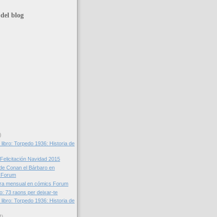
del blog
)
libro: Torpedo 1936: Historia de
 Felicitación Navidad 2015
de Conan el Bárbaro en
s Forum
ra mensual en cómics Forum
o: 73 raons per deixar-te
libro: Torpedo 1936: Historia de
4)