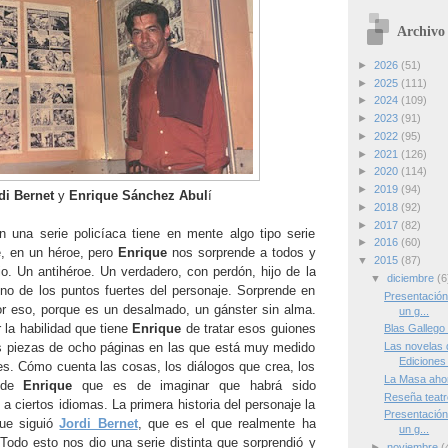
Archivo 
►
2026
(51)
►
2025
(111)
►
2024
(109)
►
2023
(91)
►
2022
(95)
►
2021
(126)
►
2020
(114)
►
2019
(94)
di Bernet
y
Enrique Sánchez Abul
í
►
2018
(92)
►
2017
(82)
 una serie policíaca tiene en mente algo tipo serie
►
2016
(60)
e, en un héroe, pero
Enrique
nos sorprende a todos y
▼
2015
(87)
rio. Un antihéroe. Un verdadero, con perdón, hijo de la
▼
diciembre
(6
no de los puntos fuertes del personaje. Sorprende en
Presentación 
r eso, porque es un desalmado, un gánster sin alma.
un g...
 la habilidad que tiene
Enrique
de tratar esos guiones
Blas Gallego
s piezas de ocho páginas en las que está muy medido
Las novelas 
Edicione
les. Cómo cuenta las cosas, los diálogos que crea, los
La Masa aho
s de
Enrique
que es de imaginar que habrá sido
Reseña teatr
 a ciertos idiomas. La primera historia del personaje la
Presentación 
ue siguió
Jordi Bernet
, que es el que realmente ha
un g...
 Todo esto nos dio una serie distinta que sorprendió y
►
noviembre
(