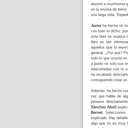
alucinó a muchísima g
en la revista de terror
una larga vida.
Torpe
Javier
ha hecho un tra
con todo lo dicho, po
este libro se explica
libro es tan interes
aquellos que lo leye
general. ¿Por qué? Por
todo lo que ocurrió en
a punto no solo sus e
relacionadas con la s
ha recabado directame
consiguiendo crear un 
Además, ha hecho una
vez que habla de alg
ponerse directament
Sánchez Abulí
explic
Bernet
, Selecciones 
explicado. Hay detall
algo que no es muy ha