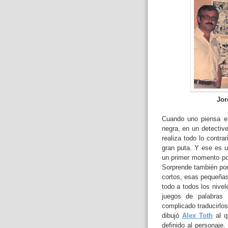
Jor
Cuando uno piensa en
negra, en un detectiv
realiza todo lo contra
gran puta. Y ese es u
un primer momento po
Sorprende también por
cortos, esas pequeña
todo a todos los nive
juegos de palabra
complicado traducirlos
dibujó
Alex Toth
al q
definido al personaje.