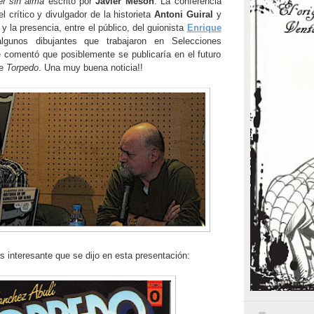
ter sin alma
escrito por
Javier Mesón
. La conferencia
 crítico y divulgador
de la historieta
Antoni Guiral
y
o y la presencia, entre el público, del guionista
Enrique
gunos dibujantes que trabajaron en Selecciones
 comentó que posiblemente se publicaría en el futuro
de
Torpedo
. Una muy buena noticia!!
s interesante que se dijo en esta presentación: