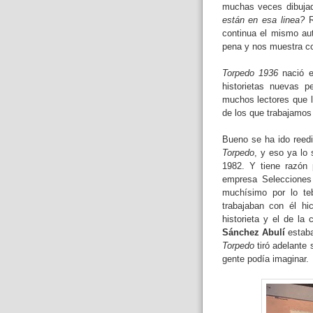
muchas veces dibujad
están en esa linea?
R
continua el mismo au
pena y nos muestra com
Torpedo 1936
nació e
historietas nuevas 
muchos lectores que 
de los que trabajamos
Bueno se ha ido reedi
Torpedo
, y eso ya lo
1982. Y tiene razón
empresa Selecciones
muchísimo por lo t
trabajaban con él h
historieta y el de la
Sánchez Abulí
estaba
Torpedo
tiró adelante 
gente podía imaginar.