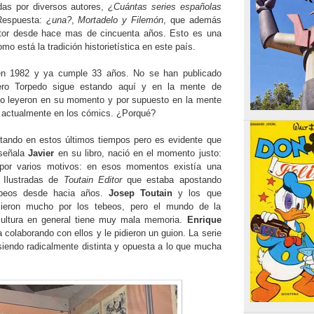
as por diversos autores,
¿Cuántas series españolas
espuesta:
¿una?
,
Mortadelo y Filemón
, que además
tor desde hace mas de cincuenta años. Esto es una
o está la tradición historietística en este país.
n 1982 y ya cumple 33 años. No se han publicado
pero Torpedo sigue estando aquí y en la mente de
lo leyeron en su momento y por supuesto en la mente
 actualmente en los cómics. ¿Porqué?
tando en estos últimos tiempos pero es evidente que
 señala
Javier
en su libro, nació en el momento justo:
 por varios motivos: en esos momentos existía una
 Ilustradas de
Toutain Editor
que estaba apostando
ebeos desde hacia años.
Josep Toutain
y los que
icieron mucho por los tebeos, pero el mundo de la
 cultura en general tiene muy mala memoria.
Enrique
 colaborando con ellos y le pidieron un guion. La serie
siendo radicalmente distinta y opuesta a lo que mucha