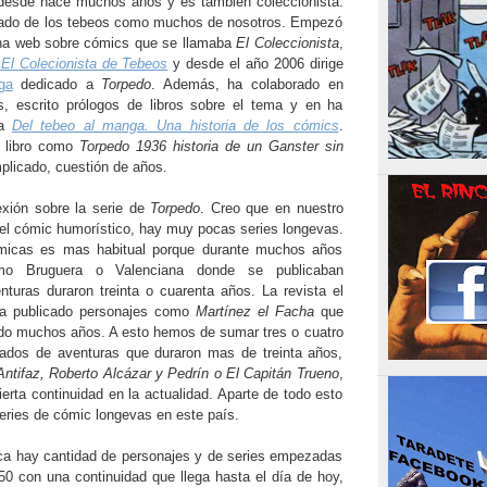
desde hace muchos años y es también coleccionista.
nado de los tebeos como muchos de nosotros. Empezó
na web sobre cómics que se llamaba
El Coleccionista
,
El Colecionista de Tebeos
y desde el año 2006 dirige
ga
dedicado a
Torpedo
. Además, ha colaborado en
s, escrito prólogos de libros sobre el tema y en ha
ra
Del tebeo al manga. Una historia de los cómics
.
n libro como
Torpedo 1936 historia de un Ganster sin
licado, cuestión de años.
exión sobre la serie de
Torpedo
. Creo que en nuestro
el cómic humorístico, hay muy pocas series longevas.
ómicas es mas habitual porque durante muchos años
omo Bruguera o Valenciana donde se publicaban
turas duraron treinta o cuarenta años. La revista el
a publicado personajes como
Martínez el Facha
que
do muchos años. A esto hemos de sumar tres o cuatro
sados de aventuras que duraron mas de treinta años,
Antifaz, Roberto Alcázar y Pedrín o El Capitán Trueno
,
ierta continuidad en la actualidad. Aparte de todo esto
series de cómic longevas en este país.
ca hay cantidad de personajes y de series empezadas
50 con una continuidad que llega hasta el día de hoy,