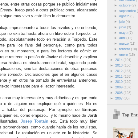
ente, entre otras cosas porque se publicó inicialmente
►
octubre
(7)
Creepy
, luego pasó a otras publicaciones, alcanzando
►
septiembre
do
sigue muy vivo y este libro lo demuestra.
►
agosto
(5)
►
julio
(4)
bajo impresionante a todos los niveles y no entiendo,
►
junio
(3)
►
mayo
(7)
rque no existía hasta ahora un libro sobre Torpedo. En
►
abril
(12)
 todo, absolutamente todo en relación a Torpedo. Este
►
marzo
(11)
ante para los fans del personaje, como para todos
►
febrero
(10)
ron en su momento, o para los lectores de cómic en
►
enero
(15)
que rastrear la pasión de
Javier
al describir y explicar
►
2014
(101)
 esa historia es absolutamente brutal, siguiendo punto
►
2013
(156)
xplicaciones, sino las declaraciones de otras personas
►
2012
(167)
erie
Torpedo
. Declaraciones que él en algunos casos
►
2011
(155)
nte y en otros ha tomado de entrevistas anteriores,
►
2010
(129)
texto interesante para el lector interesado.
►
2009
(137)
►
2008
(128)
 cosa muy interesante y muy didáctica y es que cada
►
2007
(85)
o o de alguien nos explique qué o quién es. No es
e a hablar del personaje. Por ejmeplo, de
Enrique
Top Ent
a quién es, cómo empezó… y lo mismo hace de
Jordi
Ilustradas,
Josep Toutain
etc. Está todo muy bien
es sorprendentes, como cuando habla de los rotulistas,
bitual. La rotulación es un arte en la historieta. Se