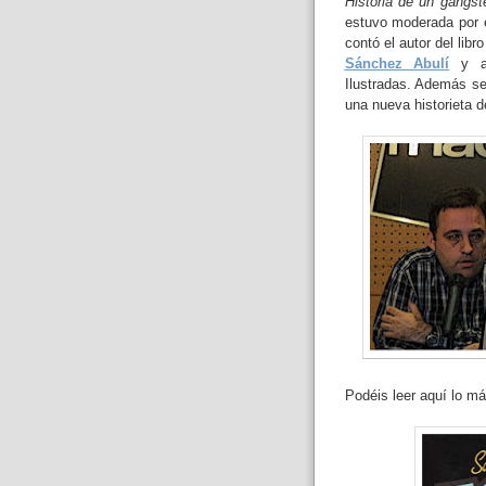
Historia de un gángs
estuvo moderada por el
contó el autor del libr
Sánchez Abulí
y al
Ilustradas. Además se
una nueva historieta 
Podéis leer aquí lo má