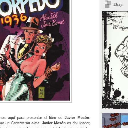
Ebay:
os aquí para presentar el libro de
Javier Mesón
:
 de un Ganster sin alma.
Javier Mesón
es divulgador,