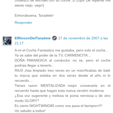
chulesco de Michael con su coche ;D (Ups! De repente me
siento viejo, viejo!)
Enhorabuena, Taradete!
Responder
ElRinconDelTaradete
27 de noviembre de 2007 a las
21:17
A mi el Coche Fantastico me gustaba, pero solo el coche...
Ya se sabe del poder de la TV, CARMENCITA....
DOÑA PARANOICA al conductor no se, pero el coche
podrias llegar a tenerlo...
RIUS ¡has limpiado tres veces en un mes!Acabas de batir
tu marca que estaba en dos veces desde el año..ni lo
recuerdo....
Tienes razon MENTALIZADA mejor consevarla en el
recuerdo hasta que hagan esta nueva versión moderna.
¿Esa voz sugerente y melosa te ponia nerviosa u de otro
modo GLORY?
Es cierto NIGHTWING80 como nos pasa el tiemporrr!!!
Un saludin a todos!