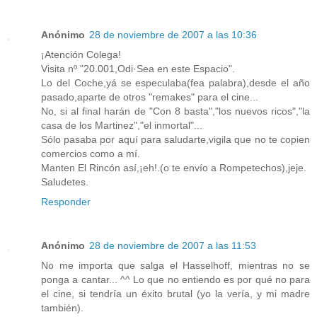
Anónimo
28 de noviembre de 2007 a las 10:36
¡Atención Colega!
Visita nº "20.001,Odi·Sea en este Espacio".
Lo del Coche,yá se especulaba(fea palabra),desde el año
pasado,aparte de otros "remakes" para el cine...
No, si al final harán de "Con 8 basta","los nuevos ricos","la
casa de los Martinez","el inmortal"...
Sólo pasaba por aquí para saludarte,vigila que no te copien
comercios como a mí.
Manten El Rincón así,¡eh!.(o te envío a Rompetechos),jeje.
Saludetes.
Responder
Anónimo
28 de noviembre de 2007 a las 11:53
No me importa que salga el Hasselhoff, mientras no se
ponga a cantar... ^^ Lo que no entiendo es por qué no para
el cine, si tendría un éxito brutal (yo la vería, y mi madre
también).